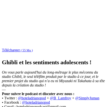
Télécharger
( 55 Mo )
Ghibli et les sentiments adolescents !
On vous parle aujourd'hui du long-métrage le plus méconnu du
studio Ghibli, le seul téléfilm produit par le studio à ce jour, et le
premier projet du studio qui n’a eu ni Miyazaki ni Takahata à sa tête
depuis la création du studio !
—
Pour suivre le podcast et discuter avec nous :
• Twitter :
@hoteladrianopod
+
@B_Lamfroy
+
@SimplyJuman
• Facebook :
@hoteladrianopod
• Gmail : hoteladrianopodcast@gmail.com