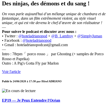
Des ninjas, des démons et du sang !
On vous parle aujourd'hui d’un mélange unique de chanbara et de
fantastique, dans un film extrêmement violent, au style visuel
unique, et qui est vite devenu le chef d’œuvre de son réalisateur !
—
Pour suivre le podcast et discuter avec nous :
• Twitter :
@hoteladrianopod
+
@B_Lamfroy
+
@SimplyJuman
• Facebook :
@hoteladrianopod
• Gmail : hoteladrianopodcast@gmail.com
—
Intro : 78rpm「 porco rosso 」 par Ghosting (+ samples de Porco
Rosso et Paprika)
Outro : A Pig's Gotta Fly par Marlon
Voir l'article
Publié le
24/06/2020 à 17:30
par
Hôtel ADRIANO
EP19 — Je Peux Entendre l'Océan