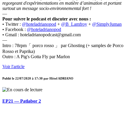
regorgeant d'expérimentations en matière d’animation et portant
surtout un message socio-environnemental fort !
—
Pour suivre le podcast et discuter avec nous :
• Twitter :
@hoteladrianopod
+
@B_Lamfroy
+
@SimplyJuman
• Facebook :
@hoteladrianopod
• Gmail : hoteladrianopodcast@gmail.com
—
Intro : 78rpm「 porco rosso 」 par Ghosting (+ samples de Porco
Rosso et Paprika)
Outro : A Pig's Gotta Fly par Marlon
Voir l'article
Publié le
22/07/2020 à 17:30
par
Hôtel ADRIANO
EP21 — Patlabor 2