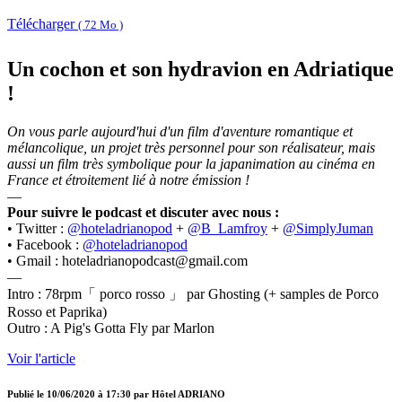
Télécharger
( 72 Mo )
Un cochon et son hydravion en Adriatique
!
On vous parle aujourd'hui d'un film d'aventure romantique et
mélancolique, un projet très personnel pour son réalisateur, mais
aussi un film très symbolique pour la japanimation au cinéma en
France et étroitement lié à notre émission !
—
Pour suivre le podcast et discuter avec nous :
• Twitter :
@hoteladrianopod
+
@B_Lamfroy
+
@SimplyJuman
• Facebook :
@hoteladrianopod
• Gmail : hoteladrianopodcast@gmail.com
—
Intro : 78rpm「 porco rosso 」 par Ghosting (+ samples de Porco
Rosso et Paprika)
Outro : A Pig's Gotta Fly par Marlon
Voir l'article
Publié le
10/06/2020 à 17:30
par
Hôtel ADRIANO