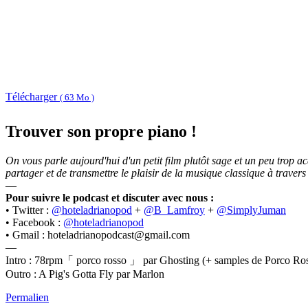
Télécharger
( 63 Mo )
Trouver son propre piano !
On vous parle aujourd'hui d'un petit film plutôt sage et un peu trop 
partager et de transmettre le plaisir de la musique classique à travers 
—
Pour suivre le podcast et discuter avec nous :
• Twitter :
@hoteladrianopod
+
@B_Lamfroy
+
@SimplyJuman
• Facebook :
@hoteladrianopod
• Gmail : hoteladrianopodcast@gmail.com
—
Intro : 78rpm「 porco rosso 」 par Ghosting (+ samples de Porco Ros
Outro : A Pig's Gotta Fly par Marlon
Permalien