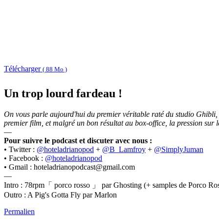
Télécharger
( 88 Mo )
Un trop lourd fardeau !
On vous parle aujourd'hui du premier véritable raté du studio Ghibl
premier film, et malgré un bon résultat au box-office, la pression sur 
—
Pour suivre le podcast et discuter avec nous :
• Twitter :
@hoteladrianopod
+
@B_Lamfroy
+
@SimplyJuman
• Facebook :
@hoteladrianopod
• Gmail : hoteladrianopodcast@gmail.com
—
Intro : 78rpm「 porco rosso 」 par Ghosting (+ samples de Porco Ros
Outro : A Pig's Gotta Fly par Marlon
Permalien