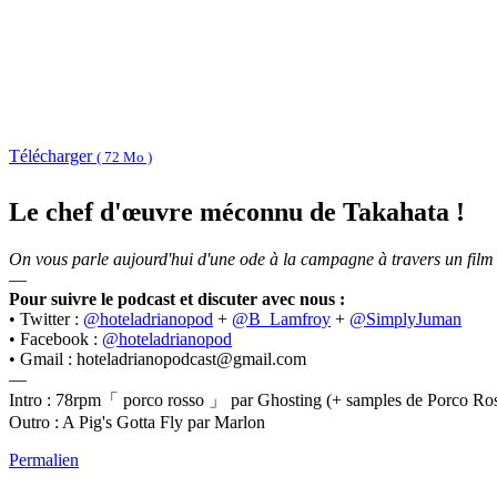
Télécharger
( 72 Mo )
Le chef d'œuvre méconnu de Takahata !
On vous parle aujourd'hui d'une ode à la campagne à travers un film 
—
Pour suivre le podcast et discuter avec nous :
• Twitter :
@hoteladrianopod
+
@B_Lamfroy
+
@SimplyJuman
• Facebook :
@hoteladrianopod
• Gmail : hoteladrianopodcast@gmail.com
—
Intro : 78rpm「 porco rosso 」 par Ghosting (+ samples de Porco Ros
Outro : A Pig's Gotta Fly par Marlon
Permalien