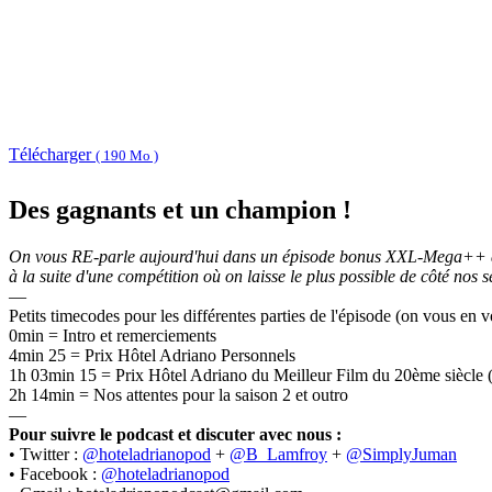
Télécharger
( 190 Mo )
Des gagnants et un champion !
On vous RE-parle aujourd'hui dans un épisode bonus XXL-Mega++ de to
à la suite d'une compétition où on laisse le plus possible de côté nos s
—
Petits timecodes pour les différentes parties de l'épisode (on vous en v
0min = Intro et remerciements
4min 25 = Prix Hôtel Adriano Personnels
1h 03min 15 = Prix Hôtel Adriano du Meilleur Film du 20ème siècle 
2h 14min = Nos attentes pour la saison 2 et outro
—
Pour suivre le podcast et discuter avec nous :
• Twitter :
@hoteladrianopod
+
@B_Lamfroy
+
@SimplyJuman
• Facebook :
@hoteladrianopod